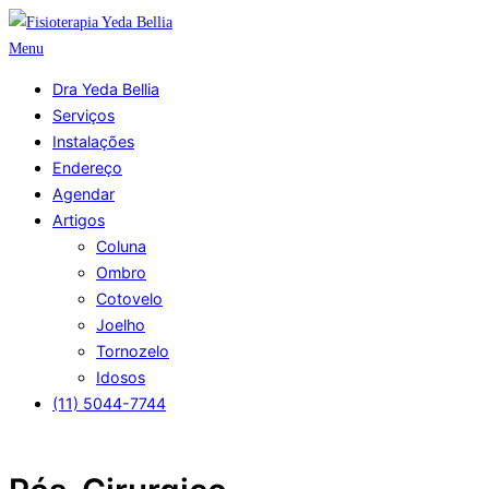
Pular
para
Menu
o
Dra Yeda Bellia
conteúdo
Serviços
Instalações
Endereço
Agendar
Artigos
Coluna
Ombro
Cotovelo
Joelho
Tornozelo
Idosos
(11) 5044-7744