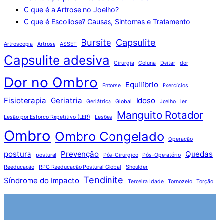
O que é a Artrose no Joelho?
O que é Escoliose? Causas, Sintomas e Tratamento
Bursite
Capsulite
Artroscopia
Artrose
ASSET
Capsulite adesiva
Cirurgia
Coluna
Deitar
dor
Dor no Ombro
Equilíbrio
Entorse
Exercícios
Fisioterapia
Geriatria
Idoso
Geriátrica
Global
Joelho
ler
Manguito Rotador
Lesão por Esforço Repetitivo (LER)
Lesões
Ombro
Ombro Congelado
Operação
postura
Prevenção
Quedas
postural
Pós-Cirurgico
Pós-Operatório
Reeducação
RPG Reeducação Postural Global
Shoulder
Tendinite
Síndrome do Impacto
Terceira Idade
Tornozelo
Torção