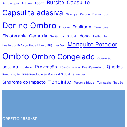
Bursite
Capsulite
Artroscopia
Artrose
ASSET
Capsulite adesiva
Cirurgia
Coluna
Deitar
dor
Dor no Ombro
Equilíbrio
Entorse
Exercícios
Fisioterapia
Geriatria
Idoso
Geriátrica
Global
Joelho
ler
Manguito Rotador
Lesão por Esforço Repetitivo (LER)
Lesões
Ombro
Ombro Congelado
Operação
postura
Prevenção
Quedas
postural
Pós-Cirurgico
Pós-Operatório
Reeducação
RPG Reeducação Postural Global
Shoulder
Tendinite
Síndrome do Impacto
Terceira Idade
Tornozelo
Torção
CREFITO 1588-SP