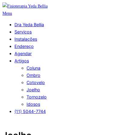
Pular
para
Menu
o
Dra Yeda Bellia
conteúdo
Serviços
Instalações
Endereço
Agendar
Artigos
Coluna
Ombro
Cotovelo
Joelho
Tornozelo
Idosos
(11) 5044-7744