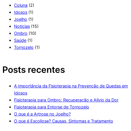
Coluna
(2)
Idosos
(1)
Joelho
(1)
Noticias
(15)
Ombro
(10)
Saúde
(1)
Tornozelo
(1)
Posts recentes
A Importância da Fisioterapia na Prevenção de Quedas em
Idosos
Fisioterapia para Ombro: Recuperação e Alívio da Dor
Fisioterapia para Entorse de Tornozelo
O que é a Artrose no Joelho?
O que é Escoliose? Causas, Sintomas e Tratamento