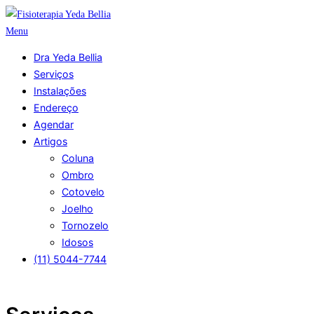
Pular
para
Menu
o
Dra Yeda Bellia
conteúdo
Serviços
Instalações
Endereço
Agendar
Artigos
Coluna
Ombro
Cotovelo
Joelho
Tornozelo
Idosos
(11) 5044-7744