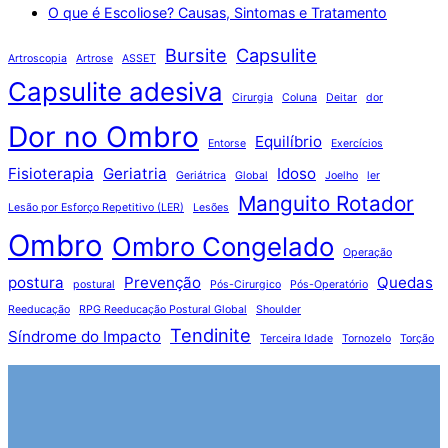
O que é Escoliose? Causas, Sintomas e Tratamento
Bursite
Capsulite
Artroscopia
Artrose
ASSET
Capsulite adesiva
Cirurgia
Coluna
Deitar
dor
Dor no Ombro
Equilíbrio
Entorse
Exercícios
Fisioterapia
Geriatria
Idoso
Geriátrica
Global
Joelho
ler
Manguito Rotador
Lesão por Esforço Repetitivo (LER)
Lesões
Ombro
Ombro Congelado
Operação
postura
Prevenção
Quedas
postural
Pós-Cirurgico
Pós-Operatório
Reeducação
RPG Reeducação Postural Global
Shoulder
Tendinite
Síndrome do Impacto
Terceira Idade
Tornozelo
Torção