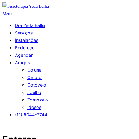
Pular
para
Menu
o
Dra Yeda Bellia
conteúdo
Serviços
Instalações
Endereço
Agendar
Artigos
Coluna
Ombro
Cotovelo
Joelho
Tornozelo
Idosos
(11) 5044-7744