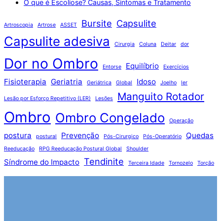
O que é Escoliose? Causas, Sintomas e Tratamento
Bursite
Capsulite
Artroscopia
Artrose
ASSET
Capsulite adesiva
Cirurgia
Coluna
Deitar
dor
Dor no Ombro
Equilíbrio
Entorse
Exercícios
Fisioterapia
Geriatria
Idoso
Geriátrica
Global
Joelho
ler
Manguito Rotador
Lesão por Esforço Repetitivo (LER)
Lesões
Ombro
Ombro Congelado
Operação
postura
Prevenção
Quedas
postural
Pós-Cirurgico
Pós-Operatório
Reeducação
RPG Reeducação Postural Global
Shoulder
Tendinite
Síndrome do Impacto
Terceira Idade
Tornozelo
Torção